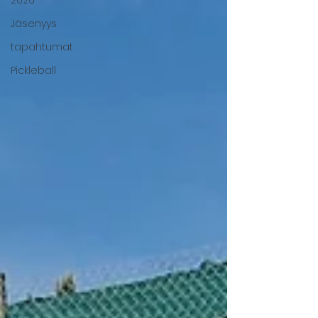
2026
Jäsenyys
tapahtumat
Pickleball