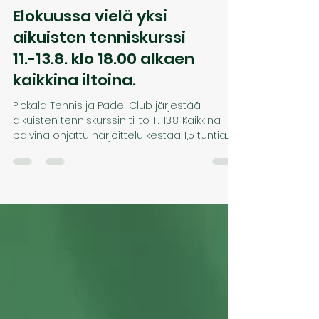
toimisto077
28.7.
1 min käytetty lukemiseen
Elokuussa vielä yksi
aikuisten tenniskurssi
11.-13.8. klo 18.00 alkaen
kaikkina iltoina.
Pickala Tennis ja Padel Club järjestää
aikuisten tenniskurssin ti-to 11.-13.8. Kaikkina
päivinä ohjattu harjoittelu kestää 1,5 tuntia.
Treenit aloitetaan illalla klo 18 ja päättyvät klo
19.30. Kurssille voi osallistua vapaasti kuka
tahansa: aloittelija, jo hieman tennistä
pelannut. Opetus järjestetään osallistujien
tason mukaisesti. Vähemmän kokeneille
tason mukaisia harjoitteita ja