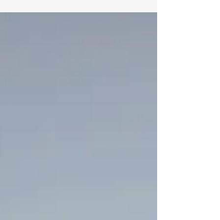
ruokatarjoiluineen. Hauskoja pelejä ja
mukavaa yhdessä oloa. Pelimuoto on
nelinpeli vaihtuvin parein ja vastustajin. Pelit
alkavat klo 12.00 Tapahtuman hinta on
jäsenille 20 € ja ei jäsenille 25 € Pelimuoto
on King Of The Court. Osallistujia otetaan
kenttien täydeltä, eli 24 pelaajaa.
Tapahtumassa tarjolla makkaraa ym
grilliruokaa ja kaupan salaatteja, sekä