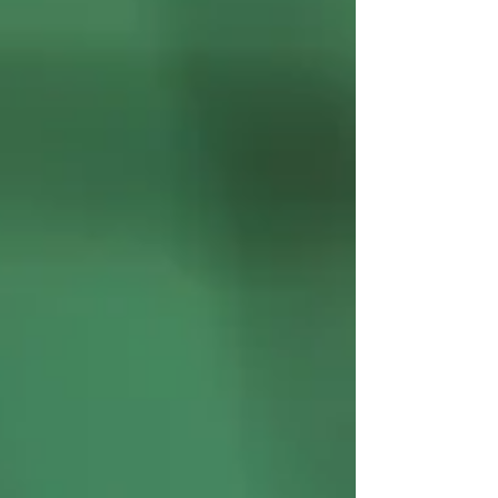
kokeneemmille haastavampia kehittäviä
drillejä. Kurssi toteutetaan, jos mukaan
saadaan vähint