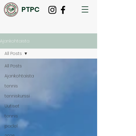
PTPC
Ajankohtaista
All Posts
All Posts
Ajankohtaista
tennis
tenniskurssi
Uutiset
tennis
padel