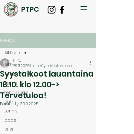
PTPC
Päivitys
All Posts
PTPC
All Posts
29.9.2025
1 min käytetty lukemiseen
Syystalkoot lauantaina
Ajankohtaista
18.10. klo 12.00->
tennis
tenniskurssi
Tervetuloa!
Uutiset
Päivitetty:
30.9.2025
tennis
padel
2026