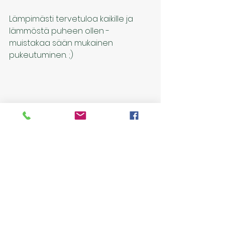
Lämpimästi tervetuloa kaikille ja 
lämmöstä puheen ollen -
muistakaa sään mukainen 
pukeutuminen. ;)
Katso kaikki
Viimeisimmät päivitykset