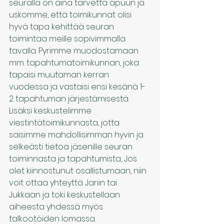
seuralla on aina tarvetta apuun ja 
uskomme, että toimikunnat olisi 
hyvä tapa kehittää seuran 
toimintaa meille sopivimmalla 
tavalla. Pyrimme muodostamaan 
mm. tapahtumatoimikunnan, joka 
tapaisi muutaman kerran 
vuodessa ja vastaisi ensi kesänä 1-
2 tapahtuman järjestämisestä. 
Lisäksi keskustelimme 
viestintätoimikunnasta, jotta 
saisimme mahdollisimman hyvin ja 
selkeästi tietoa jäsenille seuran 
toiminnasta ja tapahtumista, Jos 
olet kiinnostunut osallistumaan, niin 
voit ottaa yhteyttä Jariin tai 
Jukkaan ja toki keskustellaan 
aiheesta yhdessä myös 
talkootöiden lomassa.