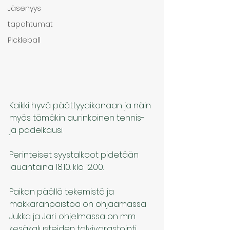
Jäsenyys
tapahtumat
Pickleball
Kaikki hyvä päättyyaikanaan ja näin 
myös tämäkin aurinkoinen tennis- 
ja padelkausi.
Perinteiset syystalkoot pidetään 
lauantaina 18.10. klo 12.00.
Paikan päällä tekemistä ja 
makkaranpaistoa on ohjaamassa 
Jukka ja Jari. ohjelmassa on mm. 
kesäkalusteiden talvivarastointi, 