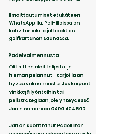
Ilmoittautumiset etukäteen
WhatsAppilla.
Peli-illoissa on
kahvitarjoilu ja jälkipelit on
golfkartanon saunassa.
Padelvalmennusta
Olit sitten aloittelija tai jo
hieman pelannut - tarjoilla on
hyvää valmennusta. Jos kaipaat
vinkkejä lyönteihin tai
pelistrategiaan, ole yhteydessä
Jariin numeroon
0400 404 500
.
Jari on suorittanut Padelliiton
ohjaaja/seuravalmentajakurssin