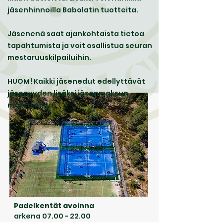
jäsenhinnoilla Babolatin tuotteita.
Jäsenenä saat ajankohtaista tietoa
tapahtumista ja voit osallistua seuran
mestaruuskilpailuihin.
HUOM! Kaikki jäsenedut edellyttävät
jäsenyyden lisäksi jäsenmaksun
maksamista.
Padelkentät avoinna
arkena
07.00 - 22.00