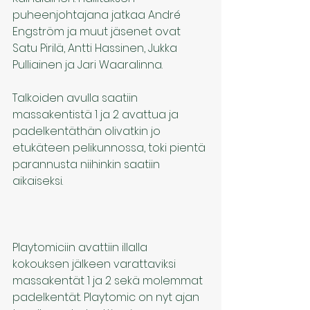
puheenjohtajana jatkaa André 
Engström ja muut jäsenet ovat 
Satu Pirilä, Antti Hassinen, Jukka 
Pulliainen ja Jari Waaralinna.
Talkoiden avulla saatiin 
massakentistä 1 ja 2 avattua ja 
padelkentäthän olivatkin jo 
etukäteen pelikunnossa, toki pientä 
parannusta niihinkin saatiin 
aikaiseksi.
Playtomiciin avattiin illalla 
kokouksen jälkeen varattaviksi 
massakentät 1 ja 2 sekä molemmat 
padelkentät. Playtomic on nyt ajan 