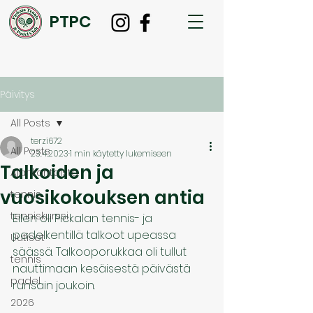
PTPC
Päivitys
All Posts
terzi672
All Posts
23.4.2023
1 min käytetty lukemiseen
Talkoiden ja
Ajankohtaista
vuosikokouksen antia
tennis
tenniskurssi
Eilen oli Pickalan tennis- ja 
padelkentillä talkoot upeassa 
Uutiset
säässä. Talkooporukkaa oli tullut 
tennis
nauttimaan kesäisestä päivästä 
padel
runsain joukoin.
2026