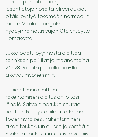
tasalla perhekorttien ja 
jäsentietojen osalta, eli varaukset 
pitäisi pystyä tekemään normaaliin 
malliin. Mikäli on ongelmia, 
hyödynnä nettisivujen Ota yhteyttä 
-lomaketta.
Jukka päätti pyynnöstä aloittaa 
tenniksen peli.-illat jo maanantaina 
24.4.23. Padelin puolella peli-illat 
alkavat myöhemmin.
Uusien tenniskenttien 
rakentamisen aloitus on jo tosi 
lähellä. Saltexin porukka seuraa 
säätilan kehitystä silmä tarkkana. 
Todennäköisesti rakentaminen 
alkaa toukokuun alussa ja kestää n. 
3 viikkoa. Toukokuun lopussa voi siis 